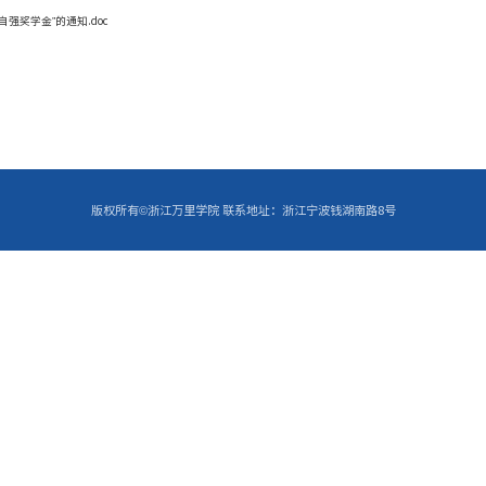
关于推荐申报2023年度（202
发布者：魏苗婷
023-2024学年）浙江省“康恩贝自强奖学金”的通知.doc