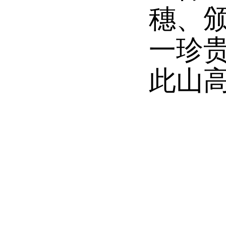
穗、
一珍
此山