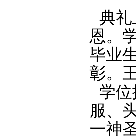
典礼
恩。
毕业
彰。
学位
服、
一神