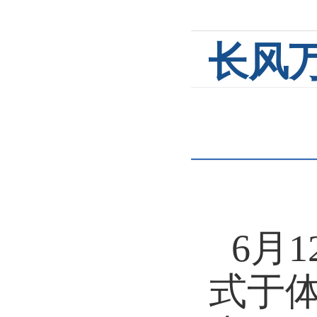
长风万
6月
式于