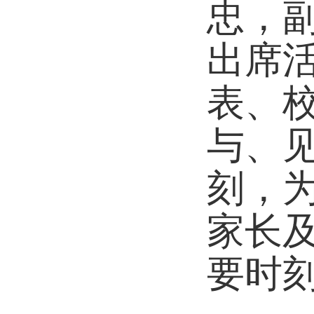
忠，
出席
表、
与、见
刻，
家长
要时