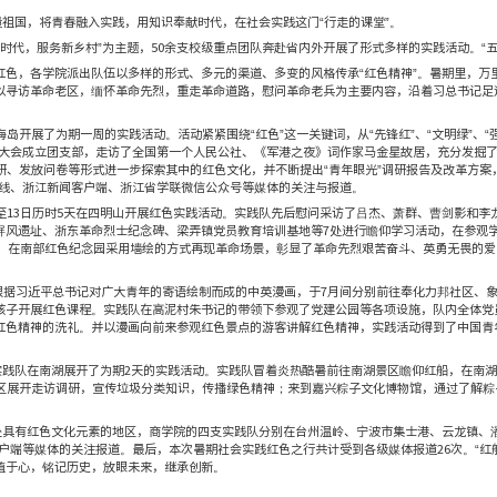
初心红：不忘初心，
发布者：魏苗婷
样的暑假，万里学子用脚步丈量祖国，将青春融入实践，用知识奉献
实践以“践行新思想，奉献新时代，服务新乡村”为主题，
50
余支
为感悟红色精神，躬身传行红色，各学院派出队伍以多样的形式、
程、肩负红色使命为主线，以寻访革命老区，缅怀革命先烈，重走
神。
岛暑期实践队于
7
月
9
日前往海岛开展了为期一周的实践活动。活动紧
。实践队在红船上召开了团员大会成立团支部，走访了全国第一个
的变化，实践队，以走访调研、发放问卷等形式进一步探索其中的红
实践活动得到了中国大学生在线、浙江新闻客户端、浙江省学联微