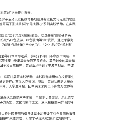
红色传承 万里学子暑期社会实践之一
发布时间：2018-09-04
浏览次数：
16
时代，在社会实践这门“行走的课堂”。
校级重点团队奔赴省内外开展了形式多样的实践活动。“五彩实践”
多元的渠道、多变的风格传承“红色精神”。暑期里，万里学子活
革命道路，慰问革命老兵为主要内容，沿着习总书记足迹开展了形
紧围绕“红色”这一关键词，从“先锋红”、“文明绿”、“强国蓝”
人民公社、《军港之夜》词作家马金星故居，充分发掘了蚂蚁岛红
色文化，并不断提出“青年眼光”调研报告及改革方案，为新时代渔
信公众号等媒体的关注与报道。