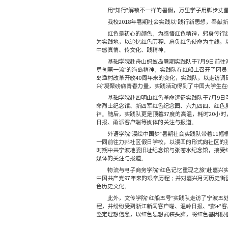
用“知行”解锁不一
我校
2018
年暑期社会
红色是初心的颜色。
为实践地，以追忆红色历
中感真情、传文化、践精
基础学院赴舟山蚂蚁
勇创第一流”的海岛精神
岛渔村改革开放
40
周年来
兴”凝聚磅礴青春力量，