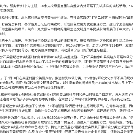
生态绿：乡风文明 
发布者：魏苗婷
实践以“践行新思想，奉献新时代，服务新乡村”为主题，
50
余支
”、“改革紫”五大版块陆续展示实践风采。
案，万里学子接触社会群众体验时代变化，深入农村基层参与美丽乡
然的颜色。为建设生态文明，打造宜居乡村，各学院派出队伍帮
治、食品安全、生态文明调研为主要实践项目，响应十九大报告
实践中打造农村文明示范宣传村。
分类专项实践队为贯彻落实党的十九大精神、坚决打好污染防治
下，来自校青协、商学院、文传学院、法学院
4
个志愿者组织的
85
村，将农村生活垃圾分类知识传入每位村民的心，助力美丽乡村