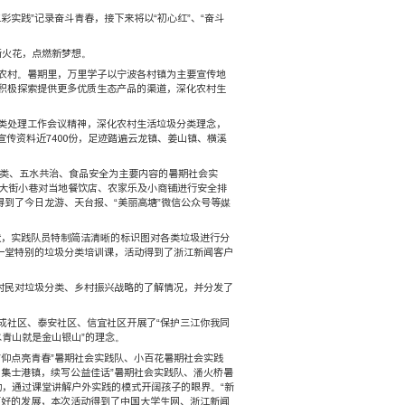
美丽浙江 万里学子暑期社会实践之三
发布时间：2018-09-04
浏览次数：
18
校级重点团队奔赴省内外开展了形式多样的实践活动。“五彩实践”记
村建设，在社会实践这门“第二课堂”中将假期“玩”出新火花，
扶农村，形成绿色发展方式和生活方式，建设宁波美丽新农村。暑
中提出的建设生态文明是中华民族永续发展的千年大计，积极探索
攻坚战的迫切要求，积极响应鄞州区委区政府生活垃圾分类处理工
名同学，在
10
天的时间里，走访入户宣传
2845
户，发放宣传资料
建设。活动受到宁波日报的关注与报道。