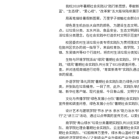
我校
2018
年暑期社会
蓝”、“生态绿”、“爱心橙
用画笔描绘暑假新图
绿色是生机勃勃大自
点，以垃圾分类、五水共
活垃圾分类理念，在社会
校团委农村生活垃圾
在鄞州区农办的统一指导
镇、东吴镇共等
43
个行政