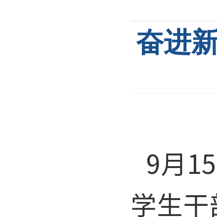
奋进新
9
月
15
学生干