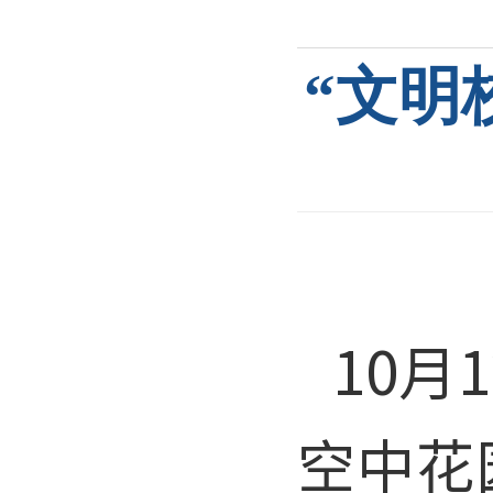
“文明
10
月
1
空中花