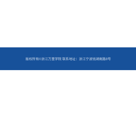
学文化的守正 传承与创新——一场关于大学文
发布者：sudy模板