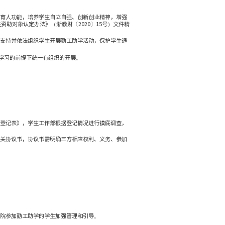
学院勤工助学管理办法
发布时间：2024-10-16
浏览次数：
324
障学生合法权益，帮助学生顺利完成学业，发挥勤工助学育人功能
）〉的通知》（教财〔2018〕12号）和《浙江省学生资助对象认
报酬，用于改善学习和生活条件的实践活动。学校提倡、支持并依
纪守法的原则，由学校在不影响正常教学秩序和学生正常学习的前
程序进行。