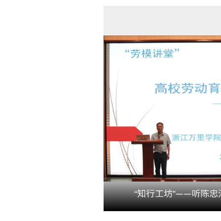
“知行工坊”——听陈忠