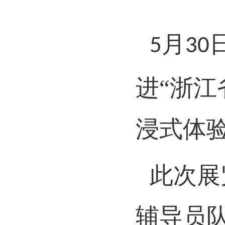
月
5
30
进
“浙
浸式体
此次展
辅导员